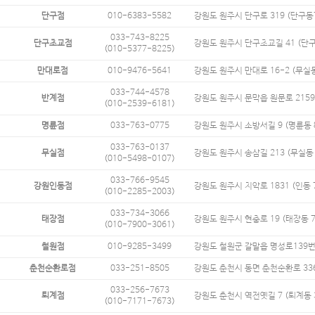
단구점
010-6383-5582
강원도 원주시 단구로 319 (단구동7
033-743-8225
단구초교점
강원도 원주시 단구초교길 41 (단구
(010-5377-8225)
만대로점
010-9476-5641
강원도 원주시 만대로 16-2 (무실동
033-744-4578
반계점
강원도 원주시 문막읍 원문로 2159
(010-2539-6181)
명륜점
033-763-0775
강원도 원주시 소방서길 9 (명륜동 
033-763-0137
무실점
강원도 원주시 송삼길 213 (무실동 
(010-5498-0107)
033-766-9545
강원인동점
강원도 원주시 치악로 1831 (인동 
(010-2285-2003)
033-734-3066
태장점
강원도 원주시 현충로 19 (태장동 77
(010-7900-3061)
철원점
010-9285-3499
강원도 철원군 갈말읍 명성로139번길 
춘천순환로점
033-251-8505
강원도 춘천시 동면 춘천순환로 336 
033-256-7673
퇴계점
강원도 춘천시 역전옛길 7 (퇴계동 
(010-7171-7673)