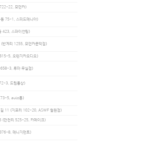
22-22, 모던카)
동 75-1, 스피드매니아)
 423, 스파이썬팅)
 (반계리 1255, 모던카문막점)
815-5, 오렌지카오디오)
658-3, 루마 무실점)
72-3, 드림통상)
3-5, auto튠)
11 (지포리 102-20, ASWF 철원점)
(만천리 525-25, 카메이크)
376-8, 매니지먼트)