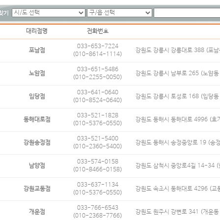
대리점명
전화번호
033-653-7224
포남점
강원도 강릉시 강릉대로 388 (포남
(010-8614-1114)
033-651-5486
노암점
강원도 강릉시 남부로 265 (노암동 
(010-2255-0050)
033-641-0640
임당점
강원도 강릉시 토성로 168 (임당동 
(010-8524-0640)
033-521-1828
동해대로점
강원도 동해시 동해대로 4996 (효
(010-5376-0550)
033-521-5400
강원송정점
강원도 동해시 송정중앙로 19 (송정
(010-2360-5400)
033-574-0158
남양점
강원도 삼척시 중앙로4길 14-34 (
(010-8466-0158)
033-637-1134
강원교동점
강원도 속초시 동해대로 4296 (교동
(010-5376-0550)
033-766-6543
개운점
강원도 원주시 강변로 341 (개운동 
(010-2368-7766)