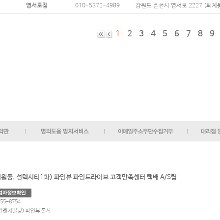
영서로점
010-5372-4989
강원도 춘천시 영서로 2227 (퇴계동
1
2
3
4
5
6
7
8
9
상대원동, 선텍시티1차) 파인뷰 파인드라이브 고객만족센터 택배 A/S팀
55-8754
파인벤처빌딩) 파인뷰 본사