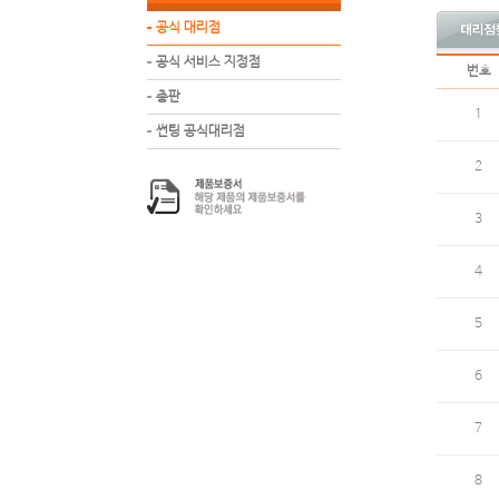
공식 대리점
공식 서비스 지정점
번호
총판
1
썬팅 공식대리점
2
3
4
5
6
7
8