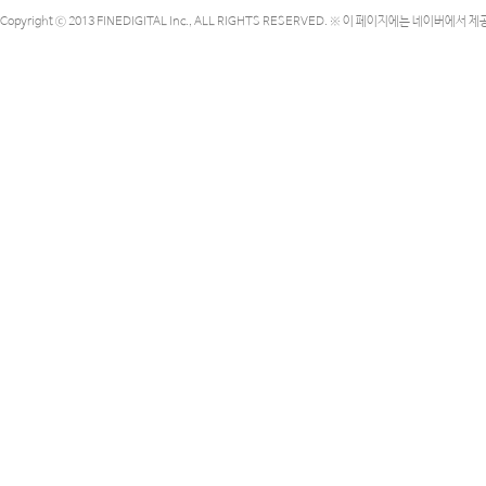
Copyright ⓒ 2013 FINEDIGITAL Inc., ALL RIGHTS RESERVED. ※ 이 페이지에는 네이