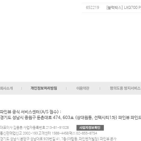
652219
[블랙박스] LXQ700 
파인뷰 공식 서비스센터(A/S 접수) :
경기도 성남시 중원구 둔촌대로 474, 603호 (상대원동, 선텍시티1차) 파인뷰 파
대표이사 김용훈 사업자등록번호 213-81-91028
통신판매업신고 2002-193 고객센터 1588-4458 팩스 02-855-8754
경기도 성남시 분당구 성남대로 925번길 41, 7층(야탑동, 파인벤처빌딩) 파인뷰 본사