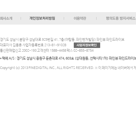
경기도 성남시 분당구 성남대로 925번길 41, 7층(야탑동, 파인벤처빌딩) 파인뷰 파인드라이브
대표이사 김용훈 사업자등록번호 213-81-91028
통신판매업신고 2002-193 고객센터 1588-4458 팩스 02-855-8754
* 택배 A/S : 경기도 성남시 중원구 둔촌대로 474, 603호 (상대원동, 선택시티1차) 파인뷰 파인드라
Copyright (c) 2013 FINEDIGITAL INC., ALL RIGHTS RESERVED. ※ 이 페이지에는 네