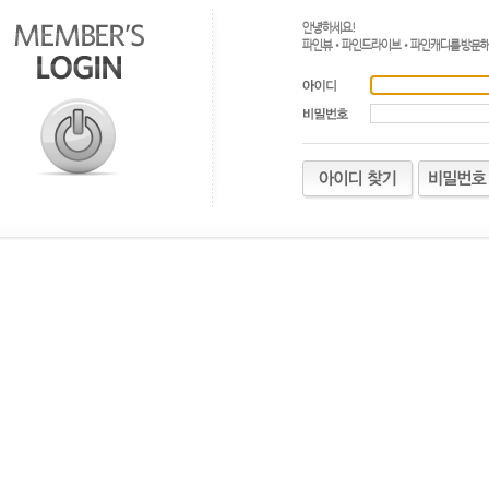
안녕하세요!
파인뷰•파인드라이브•파인캐디를 방문해 