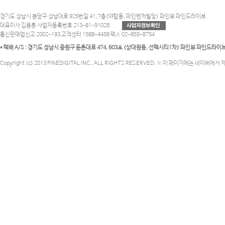
경기도 성남시 분당구 성남대로 925번길 41, 7층(야탑동, 파인벤처빌딩) 파인뷰 파인드라이브
대표이사 김용훈 사업자등록번호 213-81-91028
통신판매업신고 2002-193 고객센터 1588-4458 팩스 02-855-8754
* 택배 A/S : 경기도 성남시 중원구 둔촌대로 474, 603호 (상대원동, 선택시티1차) 파인뷰 파인드라
Copyright (c) 2013 FINEDIGITAL INC., ALL RIGHTS RESERVED. ※ 이 페이지에는 네