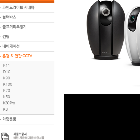
파인드라이브 시네마
블랙박스
골프거리측정기
썬팅
내비게이션
홈캠 & 현관 CCTV
K11
D10
K90
K100
K70
K50
K30 Pro
K3
차량용품