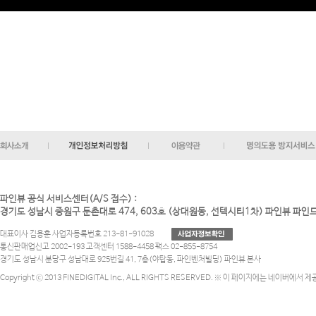
파인뷰 공식 서비스센터(A/S 접수) :
경기도 성남시 중원구 둔촌대로 474, 603호 (상대원동, 선텍시티1차) 파인뷰 파
대표이사 김용훈 사업자등록번호 213-81-91028
통신판매업신고 2002-193 고객센터 1588-4458 팩스 02-855-8754
경기도 성남시 분당구 성남대로 925번길 41, 7층(야탑동, 파인벤처빌딩) 파인뷰 본사
Copyright ⓒ 2013 FINEDIGITAL Inc., ALL RIGHTS RESERVED. ※ 이 페이지에는 네이