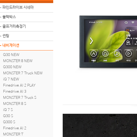
파인드라이브 시네마
블랙박스
골프거리측정기
썬팅
내비게이션
Q30 NEW
MONSTER 8 NEW
Q300 NEW
MONSTER 7 Truck NEW
iQ 7 NEW
Finedrive AI 2 PLAY
Finedrive AI 3
MONSTER 7 Truck S
MONSTER 8 S
iQ 7 S
Q30 S
Q300 S
Finedrive AI 2
MONSTER T