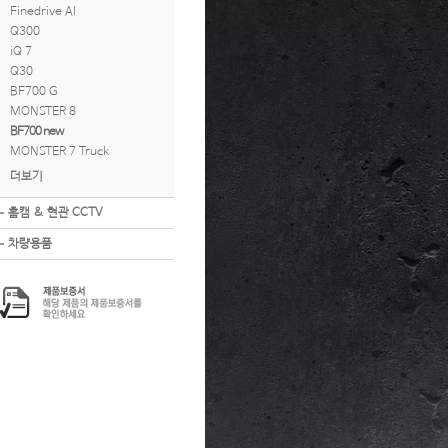
Finedrive AI
Q300
iQ 7
Q30
BF700 G
MONSTER 8
BF700 new
MONSTER 7 Truck
더보기
홈캠 & 현관 CCTV
차량용품