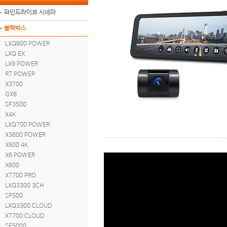
파인드라이브 시네마
블랙박스
LXQ800 POWER
LXQ EX
LX9 POWER
R7 POWER
X3700
GX8
SF3500
X4K
LXQ700 POWER
X3600 POWER
X600 4K
X6 POWER
X600
X7700 PRO
LXQ3300 3CH
SF500
LXQ3300 CLOUD
X7700 CLOUD
SF5000