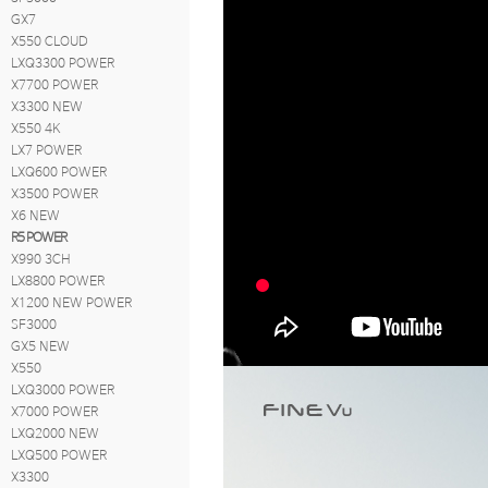
GX7
X550 CLOUD
LXQ3300 POWER
X7700 POWER
X3300 NEW
X550 4K
LX7 POWER
LXQ600 POWER
X3500 POWER
X6 NEW
R5 POWER
X990 3CH
LX8800 POWER
X1200 NEW POWER
SF3000
GX5 NEW
X550
LXQ3000 POWER
X7000 POWER
LXQ2000 NEW
LXQ500 POWER
X3300