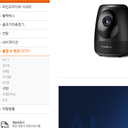
파인드라이브 시네마
블랙박스
골프거리측정기
썬팅
내비게이션
홈캠 & 현관 CCTV
K11
D10
K90
K100
K70
K50
K30 Pro
K3
차량용품